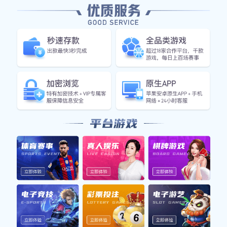
本赛季能否走远的关键因素...
法网赛前前瞻：新生代
选手挑战巨头地位
红土赛季已经开启，多位世界
排名前十的选手状态火热。年
轻一代的崛起正在改变网坛格
局，我们将为您带来最新的球
昨天 18:30
员数据对比...
夏季转会窗大开：皇马
加速清洗冗员引进新星
据西班牙媒体透露，皇家马德
里管理层正在积极运作夏季转
会，目标明确指向中场控制力
的提升。多名知名球星可能离
昨天 14:20
队...