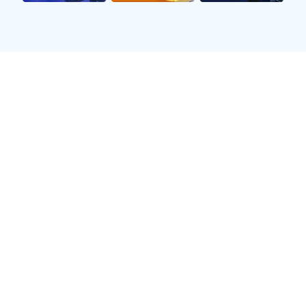
世界杯预选赛亚洲区：
国足迎来关键战役
面对强敌，主教练表示将采取
稳守反击策略。媒体人分析认
为，此役结果将直接影响出线
形势，全队上下必须拿出十二
前天
分的精神...
深度赛事分析
战术板解析：高位逼抢
在现代足球中的应用
通过分析近五场欧冠比赛的数
据，我们发现控球率已不再是