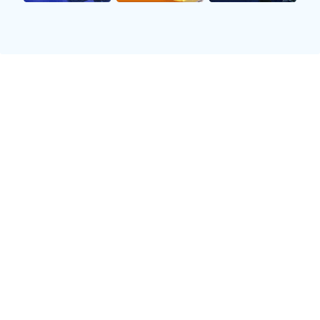
世界杯预选赛亚洲区：
国足迎来关键战役
面对强敌，主教练表示将采取
稳守反击策略。媒体人分析认
为，此役结果将直接影响出线
形势，全队上下必须拿出十二
前天
分的精神...
深度赛事分析
战术板解析：高位逼抢
在现代足球中的应用
通过分析近五场欧冠比赛的数
据，我们发现控球率已不再是