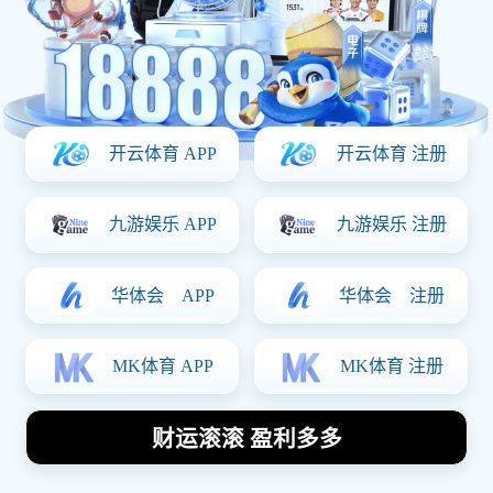
热门赛事资讯
查看更多 >
英超综述：曼城凭借哈
兰德梅开二度登顶积分
榜
在刚刚结束的一场英超焦点战
中，曼城主场迎战阿森纳。比
赛过程跌宕起伏，哈兰德在下
半场的两粒进球帮助球队锁定
2小时前
胜局。赛后瓜迪奥拉对球队的
表现给予了高度评价...
NBA季前赛：湖人新阵
容磨合初见成效
詹姆斯与戴维斯的连线依旧致
命，但新援的加入让湖人的进
攻体系更加立体。分析师指
出，防守端的轮转速度是决定
5小时前