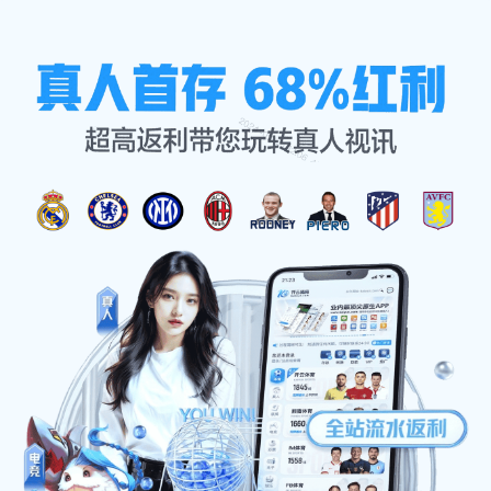
欢迎来到 BB贝博艾弗森 官方网站！专业体育赛事资讯
2023年10月27日 星期
平台。
五
BB贝博
艾弗森
欧冠焦点战：豪门对决一触即发
深度前瞻 | 战术分析 | 历史交锋 | 实时直播预告